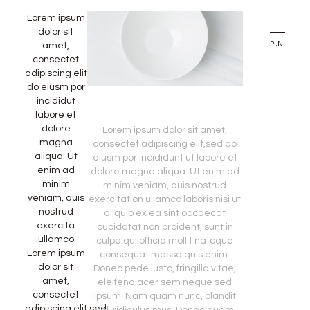
Lorem ipsum
dolor sit
PREVIOUS STORY
NEXT STORY
amet,
consectet
adipiscing elit,sed
do eiusm por
incididut
labore et
dolore
Lorem ipsum dolor sit amet,
magna
consectet adipiscing elit,sed do
aliqua. Ut
eiusm por incididunt ut labore et
enim ad
dolore magna aliqua. Ut enim ad
minim
minim veniam, quis nostrud
veniam, quis
exercitation ullamco laboris nisi ut
nostrud
aliquip ex ea sint occaecat
exercita
cupidatat non proident, sunt in
ullamco
culpa qui officia mollit natoque
Lorem ipsum
consequat massa quis enim.
dolor sit
Donec pede justo, fringilla vitae,
amet,
eleifend acer sem neque sed
consectet
ipsum. Nam quam nunc, blandit
adipiscing elit,sed