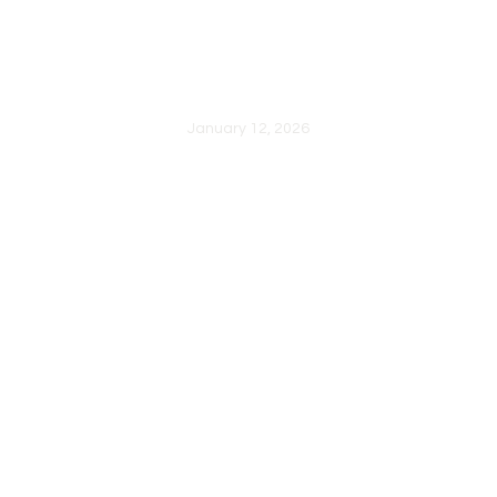
BEHIND THE
PLATES –
STUDIO STORIES
January 12, 2026