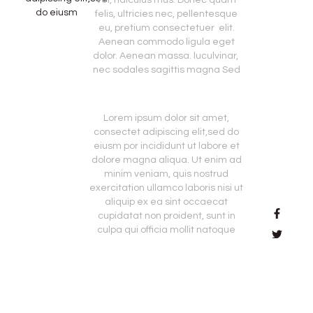
vel, ridiculus mus. Donec quam
do eiusm
felis, ultricies nec, pellentesque
eu, pretium consectetuer elit.
Aenean commodo ligula eget
dolor. Aenean massa. luculvinar,
nec sodales sagittis magna Sed
Lorem ipsum dolor sit amet,
consectet adipiscing elit,sed do
eiusm por incididunt ut labore et
dolore magna aliqua. Ut enim ad
minim veniam, quis nostrud
exercitation ullamco laboris nisi ut
aliquip ex ea sint occaecat
cupidatat non proident, sunt in
culpa qui officia mollit natoque
consequat massa quis enim.
SHARE
Donec pede justo, fringilla vitae